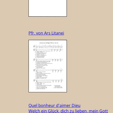
Pfr. von Ars Litanei
Quel bonheur d'aimer Dieu
Welch ein Glück, dich zu lieben, mein Gott