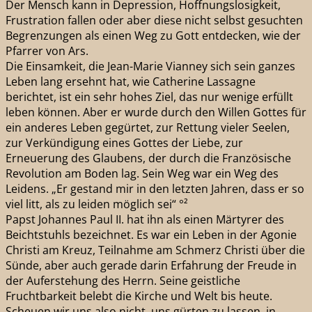
Der Mensch kann in Depression, Hoffnungslosigkeit,
Frustration fallen oder aber diese nicht selbst gesuchten
Begrenzungen als einen Weg zu Gott entdecken, wie der
Pfarrer von Ars.
Die Einsamkeit, die Jean-Marie Vianney sich sein ganzes
Leben lang ersehnt hat, wie Catherine Lassagne
berichtet, ist ein sehr hohes Ziel, das nur wenige erfüllt
leben können. Aber er wurde durch den Willen Gottes für
ein anderes Leben gegürtet, zur Rettung vieler Seelen,
zur Verkündigung eines Gottes der Liebe, zur
Erneuerung des Glaubens, der durch die Französische
Revolution am Boden lag. Sein Weg war ein Weg des
Leidens. „Er gestand mir in den letzten Jahren, dass er so
viel litt, als zu leiden möglich sei“ °²
Papst Johannes Paul II. hat ihn als einen Märtyrer des
Beichtstuhls bezeichnet. Es war ein Leben in der Agonie
Christi am Kreuz, Teilnahme am Schmerz Christi über die
Sünde, aber auch gerade darin Erfahrung der Freude in
der Auferstehung des Herrn. Seine geistliche
Fruchtbarkeit belebt die Kirche und Welt bis heute.
Scheuen wir uns also nicht, uns gürten zu lassen, in