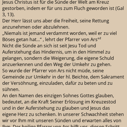
Jesus Christus ist für die Sünde der Welt am Kreuz
gestorben, indem er für uns zum Fluch geworden ist (Gal
3, 13).
Der Herr lässt uns aber die Freiheit, seine Rettung
anzunehmen oder abzulehnen.
„Niemals ist jemand verdammt worden, weil er zu viel
Böses getan hat…“ , lehrt der Pfarrer von Ars°²
Nicht die Sünde an sich ist seit Jesu Tod und
Auferstehung das Hindernis, um in den Himmel zu
gelangen, sondern die Weigerung, die eigene Schuld
anzuerkennen und den Weg der Umkehr zu gehen.
So wurde der Pfarrer von Ars nicht müde, seine
Gemeinde zur Umkehr in der hl. Beichte, dem Sakrament
der Versöhnung, einzuladen, dafür zu beten und zu
sühnen.
An den Namen des einzigen Sohnes Gottes glauben,
bedeutet, an die Kraft Seiner Erlösung im Kreuzestod
und in der Auferstehung zu glauben und Jesus das
eigene Herz zu schenken. In unserer Schwachheit stehen
wir vor Ihm mit unseren Sünden und erwarten alles von
Ihm. Der heilige Pfarrer von Ars hilft uns, diesen Schritt