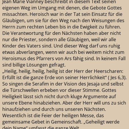
Jean Marie Vianney beschreibt in diesem Text seinen
eigenen Weg im Umgang mit denen, die Gebote Gottes
missachten. Heroisch war in der Tat sein Einsatz für die
Gläubigen, um sie für den Weg nach den Weisungen des
Herrn zum rechten Leben bis in die Ewigkeit zu führen.
Die Verantwortung für den Nächsten haben aber nicht
nur die Priester, sondern alle Gläubigen, weil wir alle
Kinder des Vaters sind. Und dieser Weg darf uns ruhig
etwas abverlangen, wenn wir auch bei weitem nicht zum
Heroismus des Pfarrers von Ars fähig sind. In keinem Fall
sind billige Lösungen gefragt.
„Heilig, heilig, heilig, heilig ist der Herr der Heerscharen:
Erfüllt ist die ganze Erde von seiner Herrlichkeit“ ( Jes 6,3).
So singen die Serafim in der Vision des Jesaja und selbst
die Türschwellen erbeben vor dieser Stimme. Gottes
Heiligkeit lässt sich nicht durch kluge Argumente auf
unsere Ebene hinabziehen. Aber der Herr will uns zu sich
hinaufziehen und durch uns unseren Nächsten.
Wesentlich ist die Feier der heiligen Messe, das
gemeinsame Gebet in Gemeinschaft. „Geheiligt werde
dein Name“ umfasst die ganze Welt.