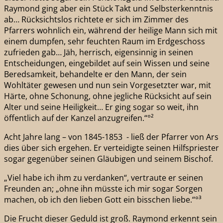
Raymond ging aber ein Stück Takt und Selbsterkenntnis
ab… Rücksichtslos richtete er sich im Zimmer des
Pfarrers wohnlich ein, während der heilige Mann sich mit
einem dumpfen, sehr feuchten Raum im Erdgeschoss
zufrieden gab… Jäh, herrisch, eigensinnig in seinen
Entscheidungen, eingebildet auf sein Wissen und seine
Beredsamkeit, behandelte er den Mann, der sein
Wohltäter gewesen und nun sein Vorgesetzter war, mit
Härte, ohne Schonung, ohne jegliche Rücksicht auf sein
Alter und seine Heiligkeit… Er ging sogar so weit, ihn
öffentlich auf der Kanzel anzugreifen.“°²
Acht Jahre lang – von 1845-1853 - ließ der Pfarrer von Ars
dies über sich ergehen. Er verteidigte seinen Hilfspriester
sogar gegenüber seinen Gläubigen und seinem Bischof.
„Viel habe ich ihm zu verdanken“, vertraute er seinen
Freunden an; „ohne ihn müsste ich mir sogar Sorgen
machen, ob ich den lieben Gott ein bisschen liebe.“°³
Die Frucht dieser Geduld ist groß. Raymond erkennt sein