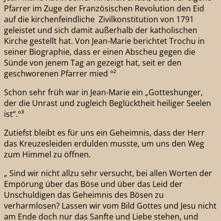
Pfarrer im Zuge der Französischen Revolution den Eid
auf die kirchenfeindliche Zivilkonstitution von 1791
geleistet und sich damit außerhalb der katholischen
Kirche gestellt hat. Von Jean-Marie berichtet Trochu in
seiner Biographie, dass er einen Abscheu gegen die
Sünde von jenem Tag an gezeigt hat, seit er den
geschworenen Pfarrer mied °²
Schon sehr früh war in Jean-Marie ein „Gotteshunger,
der die Unrast und zugleich Beglücktheit heiliger Seelen
ist“.°³
Zutiefst bleibt es für uns ein Geheimnis, dass der Herr
das Kreuzesleiden erdulden musste, um uns den Weg
zum Himmel zu öffnen.
„ Sind wir nicht allzu sehr versucht, bei allen Worten der
Empörung über das Böse und über das Leid der
Unschuldigen das Geheimnis des Bösen zu
verharmlosen? Lassen wir vom Bild Gottes und Jesu nicht
am Ende doch nur das Sanfte und Liebe stehen, und