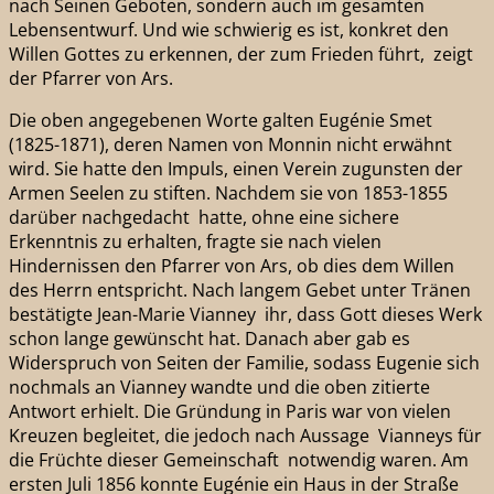
nach Seinen Geboten, sondern auch im gesamten
Lebensentwurf. Und wie schwierig es ist, konkret den
Willen Gottes zu erkennen, der zum Frieden führt, zeigt
der Pfarrer von Ars.
Die oben angegebenen Worte galten Eugénie Smet
(1825-1871), deren Namen von Monnin nicht erwähnt
wird. Sie hatte den Impuls, einen Verein zugunsten der
Armen Seelen zu stiften. Nachdem sie von 1853-1855
darüber nachgedacht hatte, ohne eine sichere
Erkenntnis zu erhalten, fragte sie nach vielen
Hindernissen den Pfarrer von Ars, ob dies dem Willen
des Herrn entspricht. Nach langem Gebet unter Tränen
bestätigte Jean-Marie Vianney ihr, dass Gott dieses Werk
schon lange gewünscht hat. Danach aber gab es
Widerspruch von Seiten der Familie, sodass Eugenie sich
nochmals an Vianney wandte und die oben zitierte
Antwort erhielt. Die Gründung in Paris war von vielen
Kreuzen begleitet, die jedoch nach Aussage Vianneys für
die Früchte dieser Gemeinschaft notwendig waren. Am
ersten Juli 1856 konnte Eugénie ein Haus in der Straße