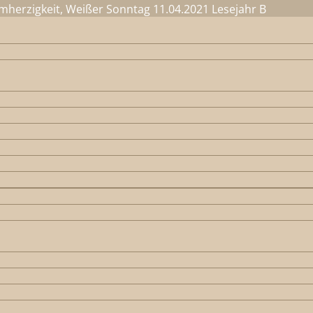
rmherzigkeit, Weißer Sonntag 11.04.2021 Lesejahr B